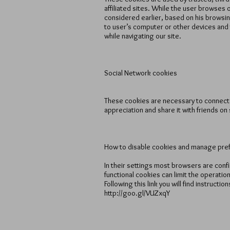
affiliated sites. While the user browses 
considered earlier, based on his browsin
to user’s computer or other devices and
while navigating our site.
Social Network cookies
These cookies are necessary to connect t
appreciation and share it with friends on
How to disable cookies and manage pre
In their settings most browsers are conf
functional cookies can limit the operation
Following this link you will find instruct
http://goo.gl/VUZxqY