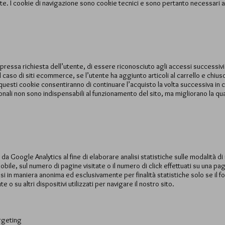
te. I cookie di navigazione sono cookie tecnici e sono pertanto necessari a
pressa richiesta dell’utente, di essere riconosciuto agli accessi successiv
l caso di siti e­commerce, se l’utente ha aggiunto articoli al carrello e chi
, questi cookie consentiranno di continuare l’acquisto la volta successiva in c
onali non sono indispensabili al funzionamento del sito, ma migliorano la qua
a Google Analytics al fine di elaborare analisi statistiche sulle modalità di 
bile, sul numero di pagine visitate o il numero di click effettuati su una pagi
lisi in maniera anonima ed esclusivamente per finalità statistiche solo se il fo
 o su altri dispositivi utilizzati per navigare il nostro sito.
argeting