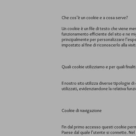
Che cos’è un cookie e a cosa serve?
Un cookie è un file di testo che viene me
funzionamento efficiente del sito e ne migl
principalmente per personalizzare l’espe
impostato al fine di riconoscerlo alla visi
Quali cookie utilizziamo e per quali finalit
Il nostro sito utilizza diverse tipologie 
utilizzati, evidenziandone la relativa funz
Cookie di navigazione
Fin dal primo accesso questi cookie permet
Paese dal quale l’utente si connette. Nel