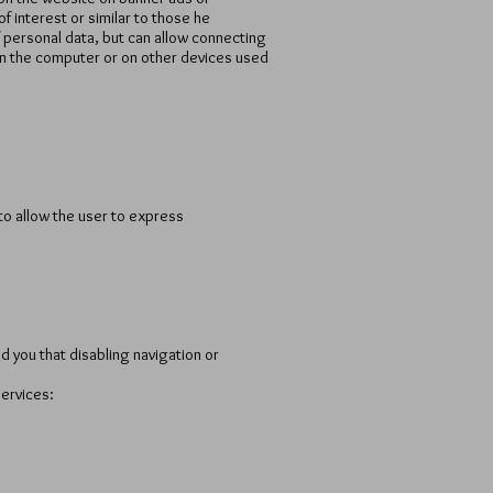
 interest or similar to those he
f personal data, but can allow connecting
on the computer or on other devices used
to allow the user to express
 you that disabling navigation or
services: