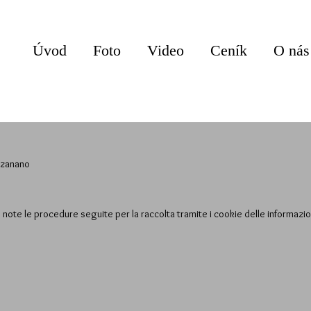
Úvod
Foto
Video
Ceník
O nás
kozanano
note le procedure seguite per la raccolta tramite i cookie delle informazioni