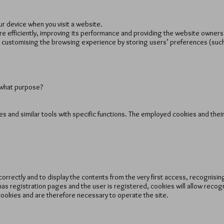
our device when you visit a website.
 efficiently, improving its performance and providing the website owners w
elp customising the browsing experience by storing users’ preferences (suc
 what purpose?
s and similar tools with specific functions. The employed cookies and their
correctly and to display the contents from the very first access, recognisi
 has registration pages and the user is registered, cookies will allow reco
cookies and are therefore necessary to operate the site.