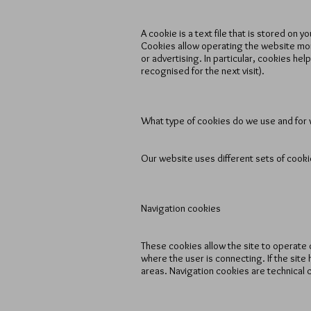
A cookie is a text file that is stored on y
Cookies allow operating the website more
or advertising. In particular, cookies h
recognised for the next visit).
What type of cookies do we use and for
Our website uses different sets of cookie
Navigation cookies
These cookies allow the site to operate 
where the user is connecting. If the site
areas. Navigation cookies are technical 