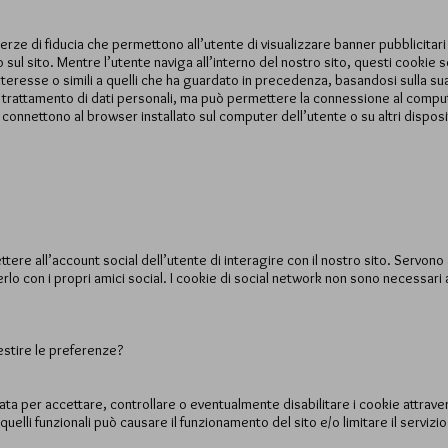
rze di fiducia che permettono all’utente di visualizzare banner pubblicitari su 
to sul sito. Mentre l’utente naviga all’interno del nostro sito, questi cookie 
eresse o simili a quelli che ha guardato in precedenza, basandosi sulla sua
trattamento di dati personali, ma può permettere la connessione al computer
si connettono al browser installato sul computer dell’utente o su altri disposit
re all’account social dell’utente di interagire con il nostro sito. Servon
lo con i propri amici social. I cookie di social network non sono necessari 
estire le preferenze?
a per accettare, controllare o eventualmente disabilitare i cookie attrave
quelli funzionali può causare il funzionamento del sito e/o limitare il servizi