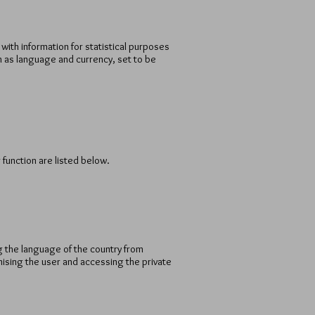
ith information for statistical purposes
h as language and currency, set to be
 function are listed below.
ng the language of the country from
gnising the user and accessing the private