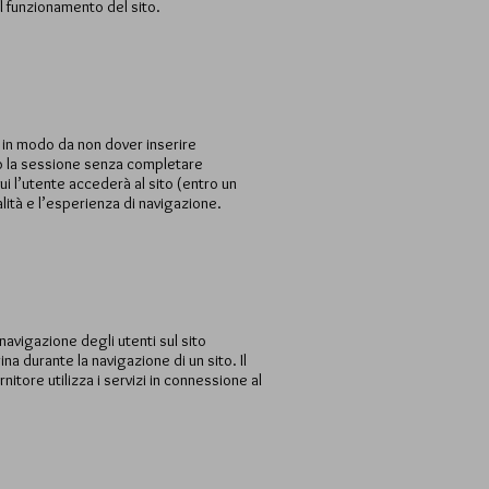
l funzionamento del sito.
i in modo da non dover inserire
uso la sessione senza completare
ui l’utente accederà al sito (entro un
lità e l’esperienza di navigazione.
navigazione degli utenti sul sito
na durante la navigazione di un sito. Il
rnitore utilizza i servizi in connessione al