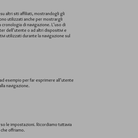
altri siti affiliati, mostrandogli gli
sono utilizzati anche per mostrargli
 cronologia di navigazione. L’uso di
 dell’utente o ad altri dispositivi e
ivi utilizzati durante la navigazione sul
o ad esempio per far esprimere all’utente
alla navigazione.
rso le impostazioni. Ricordiamo tuttavia
o che offriamo.