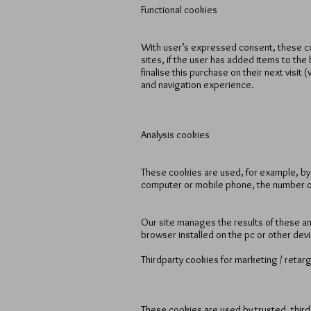
Functional cookies
With user’s expressed consent, these coo
sites, if the user has added items to th
finalise this purchase on their next visit 
and navigation experience.
Analysis cookies
These cookies are used, for example, by G
computer or mobile phone, the number of
Our site manages the results of these an
browser installed on the pc or other devi
Third­party cookies for marketing / retar
These cookies are used by trusted, third