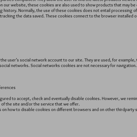
on our website, these cookies are also used to show products that may be of
g history. Normally, the use of these cookies does not entail processing o
 tracking the data saved. These cookies connect to the browser installed 
he user’s social network account to our site. They are used, for example, 
 social networks. Social networks cookies are not necessary for navigation.
ferences
igured to accept, check and eventually disable cookies. However, we remind
 of the site and/or the service that we offer.
ions on how to disable cookies on different browsers and on other third­party 