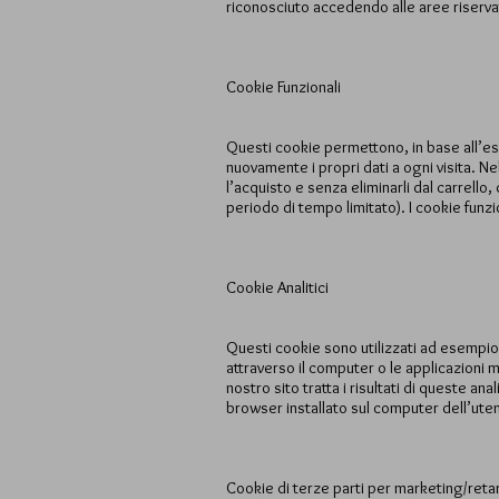
riconosciuto accedendo alle aree riserva
Cookie Funzionali
Questi cookie permettono, in base all’es
nuovamente i propri dati a ogni visita. Ne
l’acquisto e senza eliminarli dal carrello
periodo di tempo limitato). I cookie funzi
Cookie Analitici
Questi cookie sono utilizzati ad esempio d
attraverso il computer o le applicazioni mo
nostro sito tratta i risultati di queste ana
browser installato sul computer dell’utente
Cookie di terze parti per marketing/ret