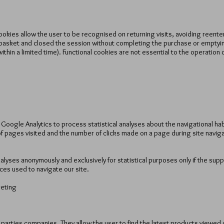
kies allow the user to be recognised on returning visits, avoiding re­ent
e basket and closed the session without completing the purchase or emptying
(within a limited time). Functional cookies are not essential to the operation 
oogle Analytics to process statistical analyses about the navigational habi
 pages visited and the number of clicks made on a page during site naviga
alyses anonymously and exclusively for statistical purposes only if the sup
ces used to navigate our site.
geting
 parties companies. They allow the user to find the latest products viewed