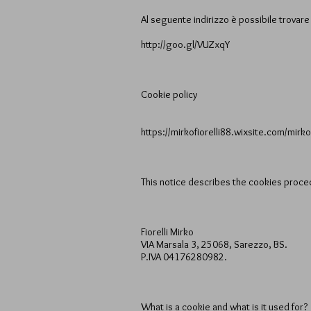
Al seguente indirizzo è possibile trovare le
http://goo.gl/VUZxqY
Cookie policy
https://mirkofiorelli88.wixsite.com/mir
This notice describes the cookies proce
Fiorelli Mirko
VIA Marsala 3, 25068, Sarezzo, BS.
P.IVA 04176280982.
What is a cookie and what is it used for?