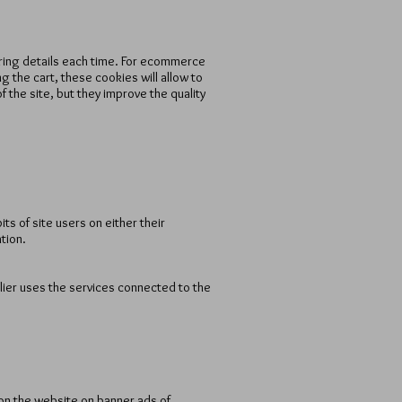
ering details each time. For ecommerce
 the cart, these cookies will allow to
of the site, but they improve the quality
ts of site users on either their
tion.
plier uses the services connected to the
 on the website on banner ads of